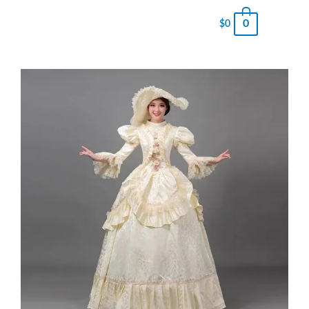
0
$
0